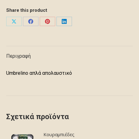
Share this product
Share
Share
Share
Share
on
on
on
on
X
Facebook
Pinterest
LinkedIn
Περιγραφή
Umbrelino απλά απολαυστικό
Σχετικά προϊόντα
Κουραμπιέδες