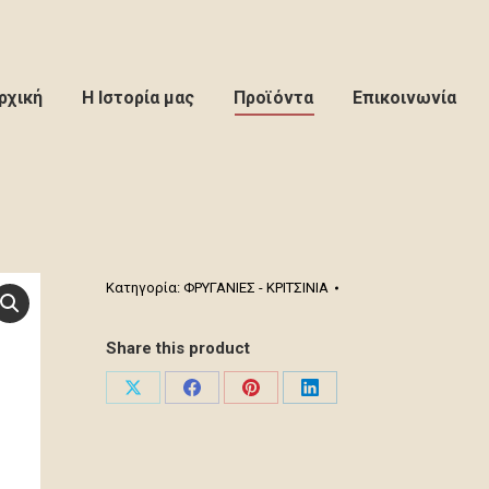
ρχική
Η Ιστορία μας
Προϊόντα
Επικοινωνία
Κατηγορία:
ΦΡΥΓΑΝΙΕΣ - ΚΡΙΤΣΙΝΙΑ
Share this product
Share
Share
Share
Share
on
on
on
on
X
Facebook
Pinterest
LinkedIn