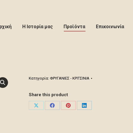
ρχική
Η Ιστορία μας
Προϊόντα
Επικοινωνία
Κατηγορία:
ΦΡΥΓΑΝΙΕΣ - ΚΡΙΤΣΙΝΙΑ
Share this product
Share
Share
Share
Share
on
on
on
on
X
Facebook
Pinterest
LinkedIn