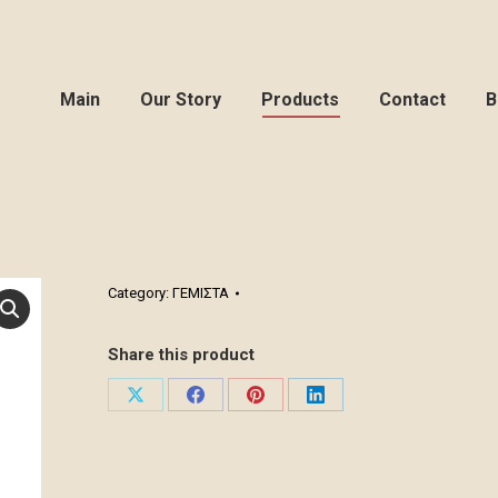
Main
Our Story
Products
Contact
B
Category:
ΓΕΜΙΣΤΑ
Share this product
Share
Share
Share
Share
on
on
on
on
X
Facebook
Pinterest
LinkedIn