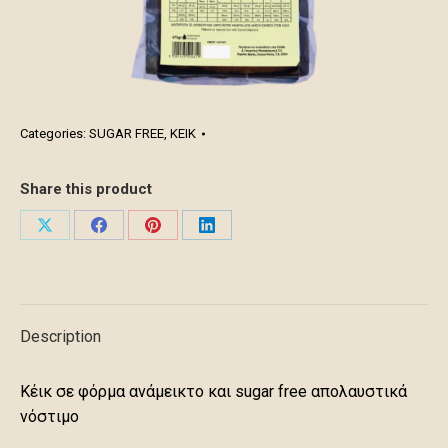
Categories:
SUGAR FREE
,
ΚΕΙΚ
Share this product
Share
Share
Share
Share
on
on
on
on
X
Facebook
Pinterest
LinkedIn
Description
Κέικ σε φόρμα ανάμεικτο και sugar free απολαυστικά
νόστιμο