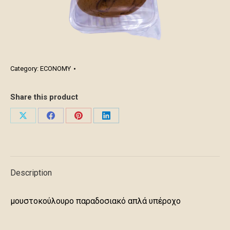
Category:
ECONOMY
Share this product
Share
Share
Share
Share
on
on
on
on
X
Facebook
Pinterest
LinkedIn
Description
μουστοκούλουρo παραδοσιακό απλά υπέροχο