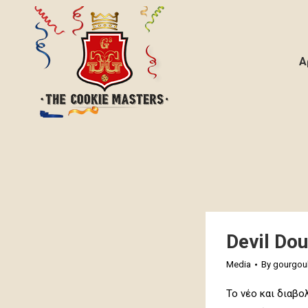
Α
Devil Do
Media
By
gourgoul
Το νέο και διαβο